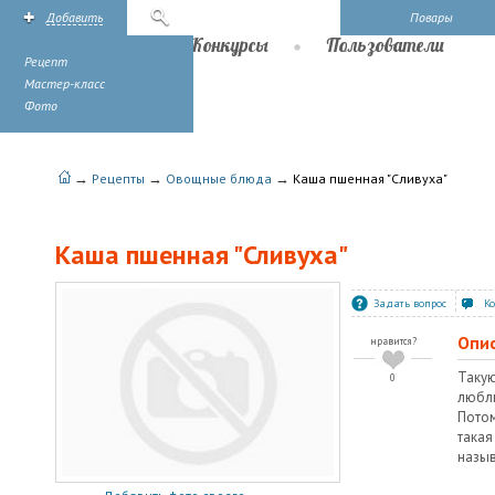
Добавить
Поиск
Повары
Рецепты
Конкурсы
Пользователи
Рецепт
Мастер-класс
Фото
→
→
→
Рецепты
Овощные блюда
Каша пшенная "Сливуха"
Каша пшенная "Сливуха"
Задать вопрос
К
Опи
нравится?
Такую
0
люблю
Пото
така
назыв