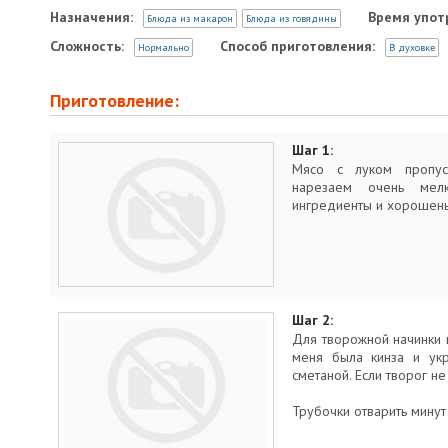
Назначения:
Время упот
Блюда из макарон
Блюда из говядины
Сложность:
Способ приготовления:
Нормально
В духовке
Приготовление:
Шаг 1:
Мясо с луком пропус
нарезаем очень ме
ингредиенты и хорошен
Шаг 2:
Для творожной начинки 
меня была кинза и ук
сметаной. Если творог н
Трубочки отварить минут 