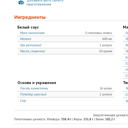
Добавить фото своего
приготовления
Ингредиенты
Белый соус
Мя
Мука пшеничная
3 столовые ложки
Г
Молоко
600 мл
Л
Лук репчатый
1 штука
Я
Масло, сливочное
50 грамм
Ч
К
С
П
С
Основа и украшение
Тв
Паста, каннеллони
16 штук
Т
Помидор, красный
1 штука
С
Сыр
З
Энергетическая ценност
Питательная ценность: Углеводы:
338,4
г
| Жиры:
131,8
г
| Белки:
102,2
г