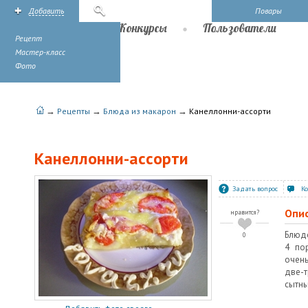
Добавить
Поиск
Повары
Рецепты
Конкурсы
Пользователи
Рецепт
Мастер-класс
Фото
→
→
→
Рецепты
Блюда из макарон
Канеллонни-ассорти
Канеллонни-ассорти
Задать вопрос
К
Опи
нравится?
Блюдо
0
4 по
очен
две-
сытны