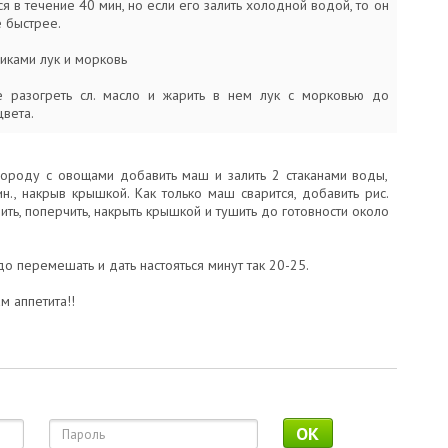
я в течение 40 мин, но если его залить холодной водой, то он
 быстрее.
иками лук и морковь
 разогреть сл. масло и жарить в нем лук с морковью до
цвета.
вороду с овощами добавить маш и залить 2 стаканами воды,
н., накрыв крышкой. Как только маш сварится, добавить рис.
ть, поперчить, накрыть крышкой и тушить до готовности около
о перемешать и дать настояться минут так 20-25.
м аппетита!!
OK