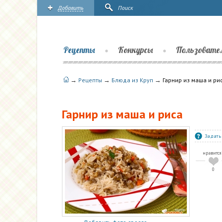
Добавить
Поиск
Рецепты
Конкурсы
Пользовате
→
→
→
Рецепты
Блюда из Круп
Гарнир из маша и ри
Гарнир из маша и риса
Задать
нравится
0