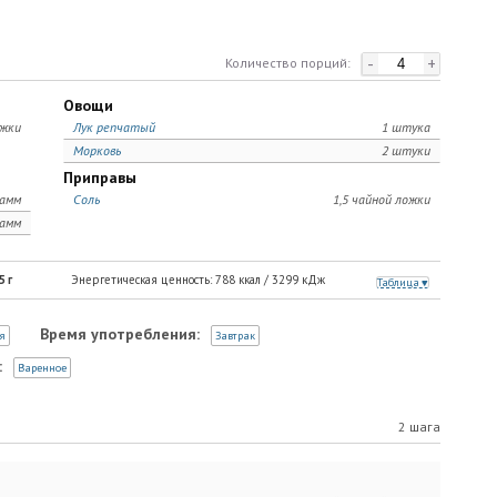
-
+
Количество порций:
Овощи
ожки
Лук репчатый
1 штука
Морковь
2 штуки
Приправы
рамм
Соль
1,5 чайной ложки
рамм
5
г
Энергетическая ценность:
788
ккал /
3299
кДж
Таблица
Время употребления:
я
Завтрак
:
Варенное
2 шага