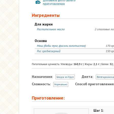
Добавить фото своего
приготовления
Ингредиенты
Для жарки
Растительное масло
2 столовые л
Основа
Маш (бобы мунг, фасоль золотистая)
170 г
Рис среднезерный
150 г
Питательная ценность: Углеводы:
160,9
г
| Жиры:
2,1
г
| Белки:
32,
Назначения:
Диета:
Блюда из Круп
Вегетарианска
Сложность:
Способ приготовления
Нормально
Приготовление:
Шаг 1: