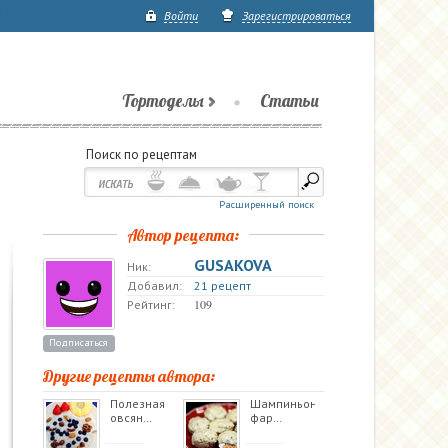
Войти
Зарегистрироваться
Тортоделы
Статьи
Поиск по рецептам
Расширенный поиск
Автор рецепта:
GUSAKOVA
Ник:
Добавил:
21 рецепт
109
Рейтинг:
Подписаться
Другие рецепты автора:
Полезная
Шампиньоны
овсян…
фар…