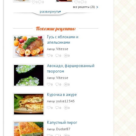
0
0
0
0
все рецепты (21)
развернуть
Похожие рецепты:
Гусь с яблоками и
апельсинами
Vitesse
Автор:
0
0
0
Авокадо, фаршированный
творогом
Vitesse
Автор:
0
0
0
Курочка в ажуре
yulia12345
Автор:
0
0
0
Капустный пирог
Dudar87
Автор:
0
3
0