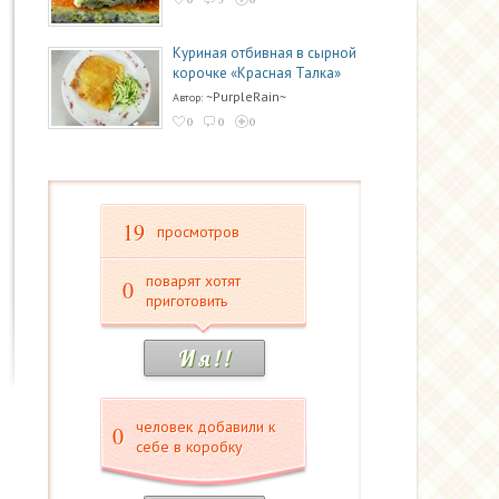
Куриная отбивная в сырной
корочке «Красная Талка»
~PurpleRain~
Автор:
0
0
0
19
просмотров
поварят хотят
0
приготовить
И я ! !
человек добавили к
0
себе в коробку