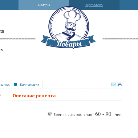
Повары
Тортоделы
ли
са
 вопрос
Комментарии
Описание рецепта
?
60 - 90
Время приготовления
мин.