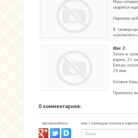
Маш готовитс
сварится еще
Нарезать куб
В сковороде
золотистого 
Шаг 2:
Затем в ско
варить 25 ми
Блюдо посоли
20 мин.
Готовое блюд
Приятного ва
0 комментариев:
Авторизуйтесь
или с помощью логина и пароля