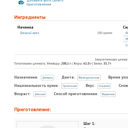
Добавить фото своего
приготовления
Ингредиенты
Начинка
Си
Грецкий орех
500 грамм
В
М
С
Энергетическая ценнос
Питательная ценность: Углеводы:
200,1
г
| Жиры:
61,0
г
| Белки:
33,7
г
Назначения:
Диета:
Время упо
Десерты
Вегетарианская
Национальность кухни:
Вкус:
Слож
Грузинская
Сладкое
Возраст:
Способ приготовления:
Детское
Варенное
Приготовление:
Шаг 1: