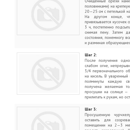
Очищенные орехи наниз
половинками) на крепку
20—25 см с петелькой н
На другом конце, чт
привязывается кусочек с
3 ч, постепенно подсып
снимая пену. Затем да
состояния, понемногу в
и разминая образующие­с
Шаг 2:
После получения одно
слабом огне, непрерыв
3/4 первоначального об
на кисель. В уваренный
полминуты каждую св
получена желаемая то
просушки на солнце — 
прилипать к рукам, но ос
Шаг 3:
Просушенную чурчхел
оставить для созрев
помещении на 2—3 ме