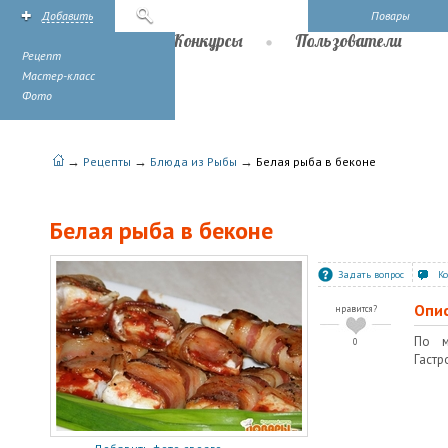
Добавить
Поиск
Повары
Рецепты
Конкурсы
Пользователи
Рецепт
Мастер-класс
Фото
→
→
→
Рецепты
Блюда из Рыбы
Белая рыба в беконе
Белая рыба в беконе
Задать вопрос
К
Опи
нравится?
По м
0
Гастр