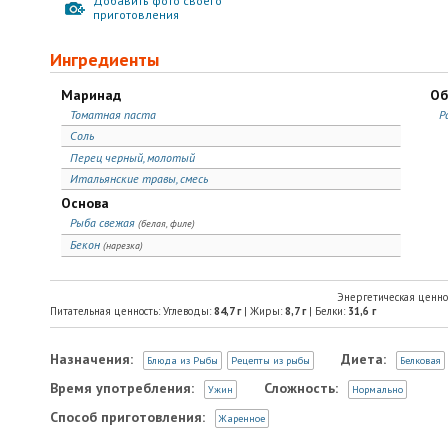
Добавить фото своего
приготовления
Ингредиенты
Маринад
Об
Томатная паста
Р
Соль
Перец черный, молотый
Итальянские травы, смесь
Основа
Рыба свежая
(белая, филе)
Бекон
(нарезка)
Энергетическая ценно
Питательная ценность: Углеводы:
84,7
г
| Жиры:
8,7
г
| Белки:
31,6
г
Назначения:
Диета:
Блюда из Рыбы
Рецепты из рыбы
Белковая
Время употребления:
Сложность:
Ужин
Нормально
Способ приготовления:
Жаренное