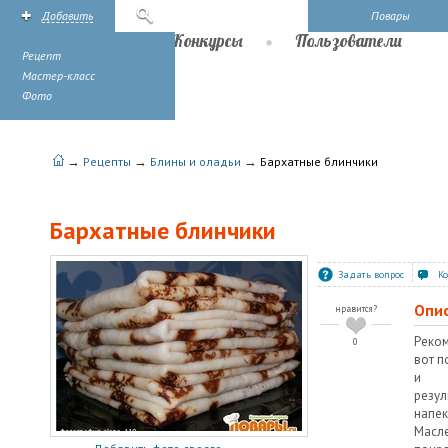
Добавить
Поиск
Повары
Рецепты
Конкурсы
Пользователи
Рецепт
Мастер-класс
Фото
→
→
→
Рецепты
Блины и оладьи
Бархатные блинчики
Бархатные блинчики
Задать вопрос
К
Опи
нравится?
Реко
0
вот п
и о
резу
напе
Масле