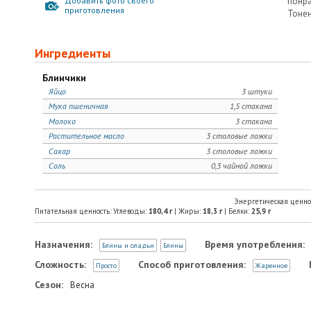
Добавить фото своего
понр
приготовления
Тонен
Ингредиенты
Блинчики
Яйцо
3 штуки
Мука пшеничная
1,5 стакана
Молоко
3 стакана
Растительное масло
3 столовые ложки
Сахар
3 столовые ложки
Соль
0,3 чайной ложки
Энергетическая ценно
Питательная ценность: Углеводы:
180,4
г
| Жиры:
18,3
г
| Белки:
25,9
г
Назначения:
Время употребления:
Блины и оладьи
Блины
Сложность:
Способ приготовления:
Просто
Жаренное
Сезон:
Весна