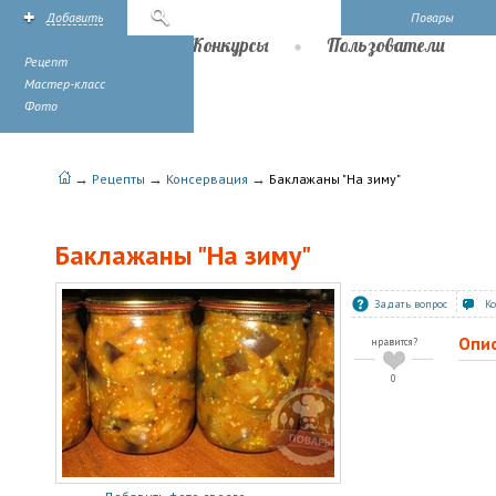
Добавить
Поиск
Повары
Рецепты
Конкурсы
Пользователи
Рецепт
Мастер-класс
Фото
→
→
→
Рецепты
Консервация
Баклажаны "На зиму"
Баклажаны "На зиму"
Задать вопрос
К
Опи
нравится?
0