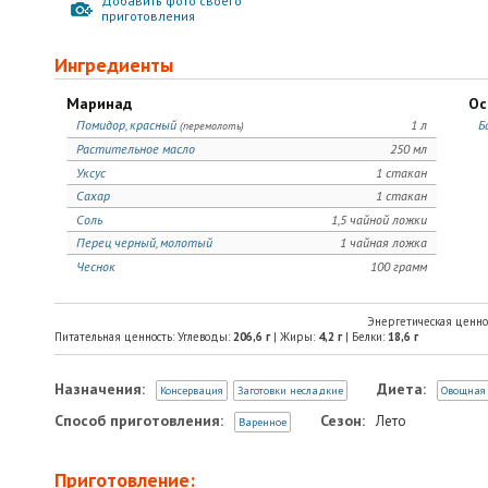
Добавить фото своего
приготовления
Ингредиенты
Маринад
Ос
Помидор, красный
1 л
Б
(перемолоть)
Растительное масло
250 мл
Уксус
1 стакан
Сахар
1 стакан
Соль
1,5 чайной ложки
Перец черный, молотый
1 чайная ложка
Чеснок
100 грамм
Энергетическая ценно
Питательная ценность: Углеводы:
206,6
г
| Жиры:
4,2
г
| Белки:
18,6
г
Назначения:
Диета:
Консервация
Заготовки несладкие
Овощная
Способ приготовления:
Сезон:
Лето
Варенное
Приготовление: