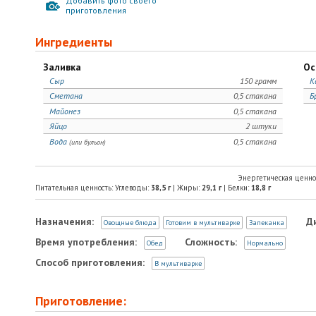
Добавить фото своего
приготовления
Ингредиенты
Заливка
Ос
Сыр
150 грамм
К
Сметана
0,5 стакана
Б
Майонез
0,5 стакана
Яйцо
2 штуки
Вода
0,5 стакана
(или бульон)
Энергетическая ценно
Питательная ценность: Углеводы:
38,5
г
| Жиры:
29,1
г
| Белки:
18,8
г
Назначения:
Д
Овощные блюда
Готовим в мультиварке
Запеканка
Время употребления:
Сложность:
Обед
Нормально
Способ приготовления:
В мультиварке
Приготовление: