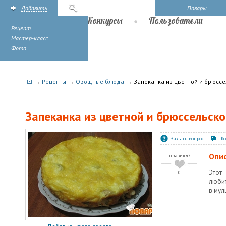
Добавить
Поиск
Повары
Рецепты
Конкурсы
Пользователи
Рецепт
Мастер-класс
Фото
→
→
→
Рецепты
Овощные блюда
Запеканка из цветной и брюссе
Запеканка из цветной и брюссельско
Задать вопрос
К
Опи
нравится?
Этот
0
люби
в мул