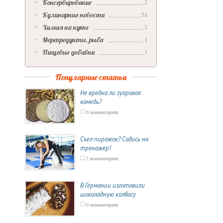
Консервирование
2
Кулинарные новости
36
Химия на кухне
2
Морепродукты, рыба
1
Пищевые добавки
1
Популярные статьи
Не вредна ли гуаровая
камедь?
0 комментариев
Съел пирожок? Садись на
тренажер!
2 комментариев
В Германии изготовили
шоколадную колбасу
0 комментариев