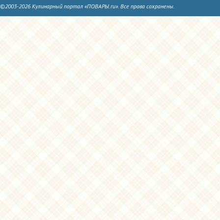
©2003-2026 Кулинарный портал «ПОВАРЫ.ru». Все права сохранены.