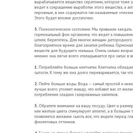
вырабатывается вещество сератонин, которое тоже у
ведет к сокращению выработки этого вещества, а апп
пирожные, в них содержатся так называемые «плохие
Этого будет вполне достаточно.
5.
Психологическое состояние. Мы привыкли заедать с
гормональный фон организма, что ведет к повышению
штиля, берегитесь. Для многих женщин детородного 
благоприятное время для зачатия ребенка. Гормонал
веществ для будущего малыша. Очень сильно возраста
именно она легче всего откладывается про запас в ви
1.
Потребляйте больше клетчатки. Клетчатка обладае
сытости. К тому же она долго переваривается, так чт
2.
Пейте больше воды. Вода — самый простой и низко
лучше всего утоляет жажду, что избавит вас от желан
потребления сладких газированных напитков.
3.
Обратите внимание на вашу посуду. Цвет и размер
или желтые цвета стимулирует аппетит, а в большие
появляется желание съесть все, что видите перед г
фиолетовых оттенков.