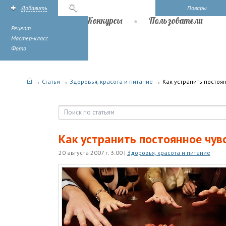
Добавить
Поиск
Повары
Рецепты
Конкурсы
Пользователи
Рецепт
Мастер-класс
Фото
→
→
→
Статьи
Здоровья, красота и питание
Как устранить постоя
Как устранить постоянное чув
20 августа 2007 г. 3:00
|
Здоровья, красота и питание