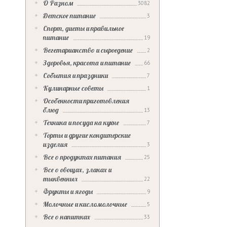
О Разном
3082
Детское питание
3
Спорт, диеты и правильное
питание
19
Вегетарианство и сыроедение
2
Здоровья, красота и питание
66
События и праздники
7
Кулинарные советы
1
Особенности приготовления
блюд
13
Техника и посуда на кухне
7
Торты и другие кондитерские
изделия
3
Все о продуктах питания
25
Все о овощах, злаках и
тыквенных
22
Фрукты и ягоды
9
Молочные и кисломолочные
5
Все о напитках
33