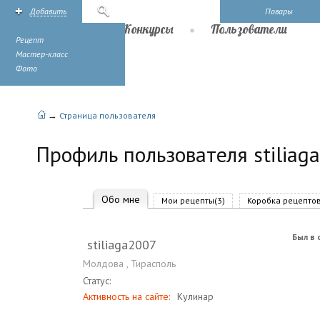
Добавить
Поиск
Повары
Рецепты
Конкурсы
Пользователи
Рецепт
Мастер-класс
Фото
→
Страница пользователя
Профиль пользователя stiliag
Обо мне
Мои рецепты(3)
Коробка рецептов
Был в 
stiliaga2007
Молдова
,
Тирасполь
Статус:
Активность на сайте:
Кулинар