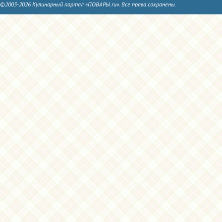
©2003-2026 Кулинарный портал «ПОВАРЫ.ru». Все права сохранены.