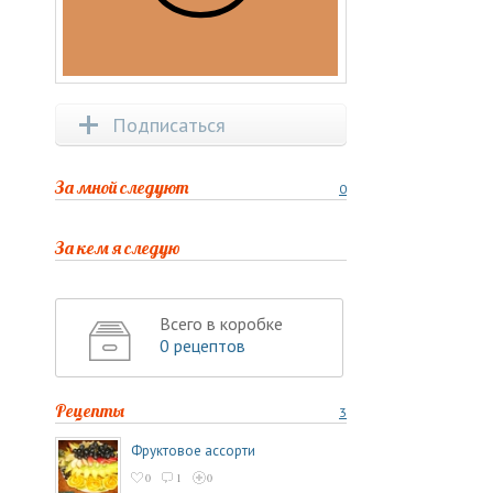
Подписаться
За мной следуют
0
За кем я следую
Всего в коробке
0 рецептов
Рецепты
3
Фруктовое ассорти
0
1
0