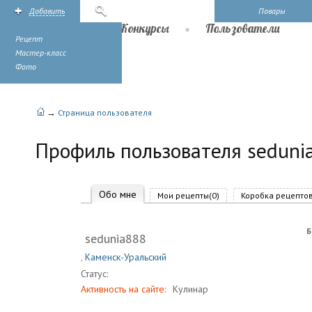
Добавить
Поиск
Повары
Рецепты
Конкурсы
Пользователи
Рецепт
Мастер-класс
Фото
→
Страница пользователя
Профиль пользователя seduni
Обо мне
Мои рецепты(0)
Коробка рецептов
Б
sedunia888
,
Каменск-Уральский
Статус:
Активность на сайте:
Кулинар