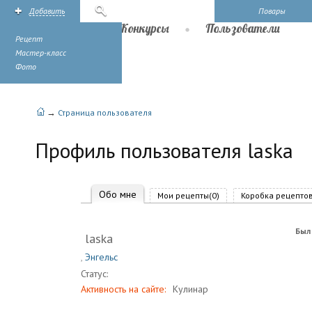
Добавить
Поиск
Повары
Рецепты
Конкурсы
Пользователи
Рецепт
Мастер-класс
Фото
→
Страница пользователя
Профиль пользователя laska
Обо мне
Мои рецепты(0)
Коробка рецептов
Был 
laska
,
Энгельс
Статус:
Активность на сайте:
Кулинар