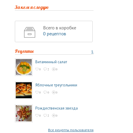
За кем я следую
Всего в коробке
0 рецептов
Рецепты
5
Витаминный салат
0
2
0
Яблочные треугольники
0
0
0
Рождественская звезда
0
2
0
Все рецепты пользователя