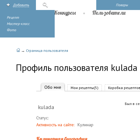
Добавить
Поиск
Повары
Рецепты
Конкурсы
Пользователи
Рецепт
Мастер-класс
Фото
→
Страница пользователя
Профиль пользователя kulada
Обо мне
Мои рецепты(5)
Коробка рецептов
Был в се
kulada
Статус:
Активность на сайте:
Кулинар
Кулинарная биография