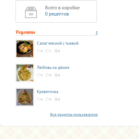
Всего в коробке
0 рецептов
Рецепты
3
Салат мясной с тыквой
0
1
0
Любовь на двоих
0
0
0
Креветочка
0
0
0
Все рецепты пользователя