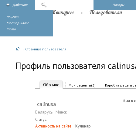
Добавить
Поиск
Повары
Рецепты
Конкурсы
Пользователи
Рецепт
Мастер-класс
Фото
→
Страница пользователя
Профиль пользователя calinus
Обо мне
Мои рецепты(3)
Коробка рецептов
Был в с
calinusa
Беларусь
,
Минск
Статус:
Активность на сайте:
Кулинар