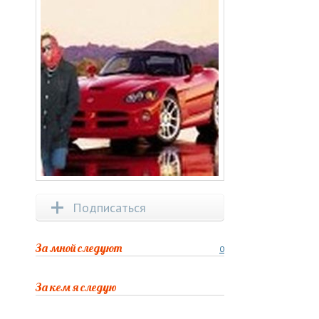
Подписаться
За мной следуют
0
За кем я следую