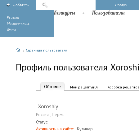
Добавить
Поиск
Повары
Рецепты
Конкурсы
Пользователи
Рецепт
Мастер-класс
Фото
→
Страница пользователя
Профиль пользователя Xorosh
Обо мне
Мои рецепты(0)
Коробка рецептов
Xoroshiy
Россия
,
Пермь
Статус:
Активность на сайте:
Кулинар