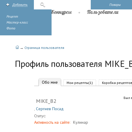
Добавить
Поиск
Повары
Рецепты
Конкурсы
Пользователи
Рецепт
Мастер-класс
Фото
→
Страница пользователя
Профиль пользователя MIKE_
Обо мне
Мои рецепты(1)
Коробка рецептов
Был в
MIKE_B2
,
Сергиев Посад
Статус:
Активность на сайте:
Кулинар