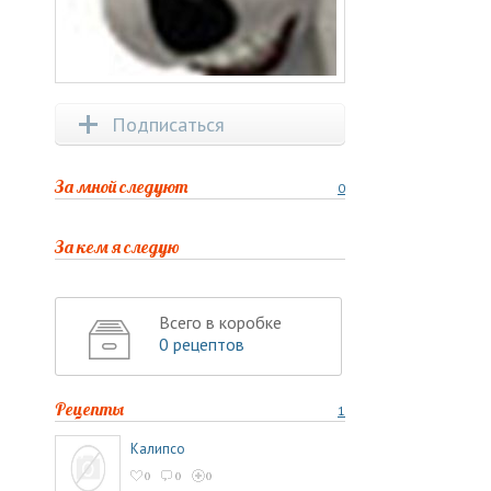
Подписаться
За мной следуют
0
За кем я следую
Всего в коробке
0 рецептов
Рецепты
1
Калипсо
0
0
0