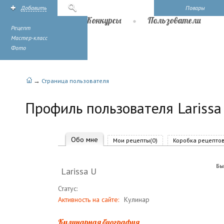
Добавить
Поиск
Повары
Рецепты
Конкурсы
Пользователи
Рецепт
Мастер-класс
Фото
→
Страница пользователя
Профиль пользователя Larissa
Обо мне
Мои рецепты(0)
Коробка рецептов
Бы
Larissa U
Статус:
Активность на сайте:
Кулинар
Кулинарная биография