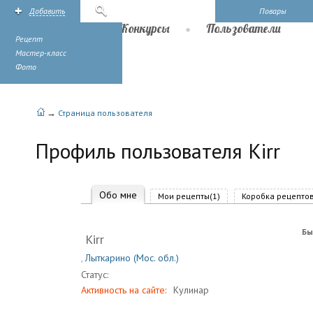
Добавить
Поиск
Повары
Рецепты
Конкурсы
Пользователи
Рецепт
Мастер-класс
Фото
→
Страница пользователя
Профиль пользователя Kirr
Обо мне
Мои рецепты(1)
Коробка рецептов
Бы
Kirr
,
Лыткарино (Мос. обл.)
Статус:
Активность на сайте:
Кулинар