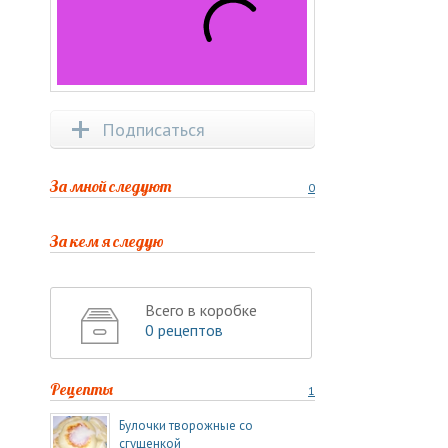
Подписаться
За мной следуют
0
За кем я следую
Всего в коробке
0 рецептов
Рецепты
1
Булочки творожные со
сгущенкой