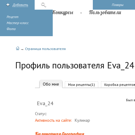
Добавить
Поиск
Повары
Рецепты
Конкурсы
Пользователи
Рецепт
Мастер-класс
Фото
→
Страница пользователя
Профиль пользователя Eva_24
Обо мне
Мои рецепты(1)
Коробка рецептов
Был в
Eva_24
Статус:
Активность на сайте:
Кулинар
Кулинарная биография