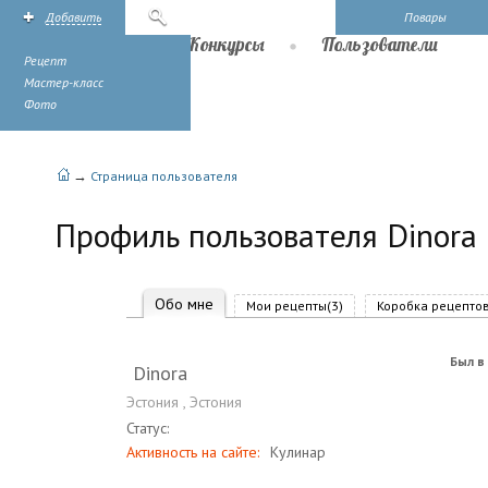
Добавить
Поиск
Повары
Рецепты
Конкурсы
Пользователи
Рецепт
Мастер-класс
Фото
→
Страница пользователя
Профиль пользователя Dinora
Обо мне
Мои рецепты(3)
Коробка рецептов
Был в 
Dinora
Эстония
,
Эстония
Статус:
Активность на сайте:
Кулинар