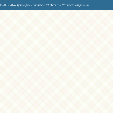
©2003-2026 Кулинарный портал «ПОВАРЫ.ru». Все права сохранены.