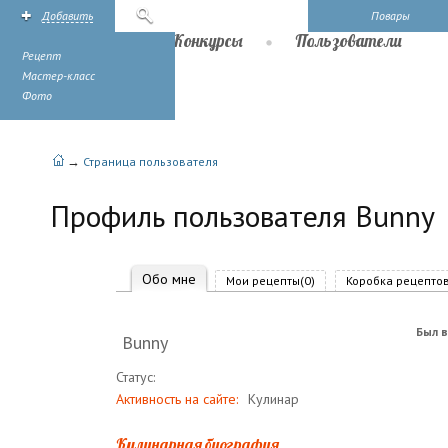
Добавить
Поиск
Повары
Рецепты
Конкурсы
Пользователи
Рецепт
Мастер-класс
Фото
→
Страница пользователя
Профиль пользователя Bunny
Обо мне
Мои рецепты(0)
Коробка рецептов
Был в
Bunny
Статус:
Активность на сайте:
Кулинар
Кулинарная биография