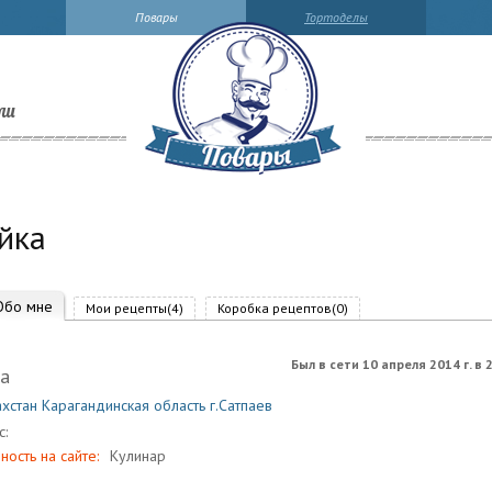
Повары
Тортоделы
ли
йка
Обо мне
Мои рецепты(4)
Коробка рецептов(0)
Был в сети 10 апреля 2014 г. в 
а
хстан Карагандинская область г.Сатпаев
с:
ность на сайте:
Кулинар