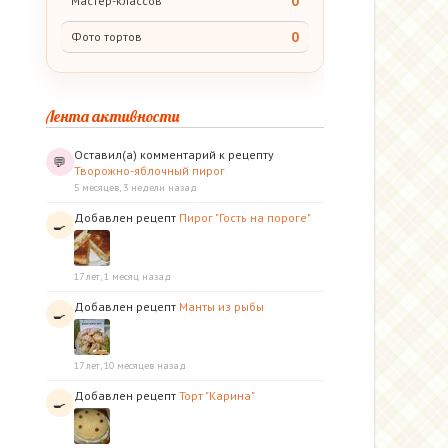
0
Мастер-классов
0
Фото тортов
Лента активности
Оставил(а) комментарий к рецепту
💬
Творожно-яблочный пирог
5 месяцев, 3 недели назад
Добавлен рецепт
Пирог "Гость на пороге"
🍳
17 лет, 1 месяц назад
Добавлен рецепт
Манты из рыбы
🍳
17 лет, 10 месяцев назад
Добавлен рецепт
Торт "Карина"
🍳