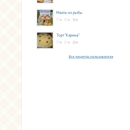
Манты из рыбы
0
0
0
Торт "Карина"
0
0
0
Все рецепты пользователя