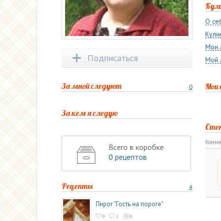
Кул
О се
Кули
Мои 
Подписаться
Мой 
За мной следуют
Мои
0
За кем я следую
Сте
Комме
Всего в коробке
0 рецептов
Рецепты
4
Пирог "Гость на пороге"
0
1
0