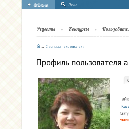
Добавить
Поиск
Рецепты
Конкурсы
Пользовате
→
Страница пользователя
Профиль пользователя а
айк
,
Каза
Стату
Актив