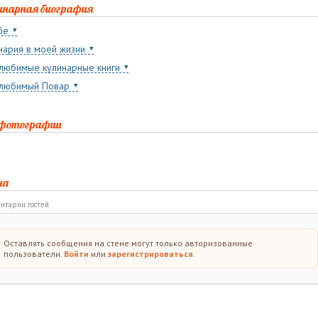
инарная биография
бе
нария в моей жизни
любимые кулинарные книги
любимый Повар
 фотографии
на
нтарии гостей
Оставлять сообщения на стене могут только авторизованные
пользователи.
Войти
или
зарегистрироваться
.