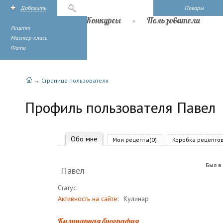
Добавить
Поиск
Повары
Рецепты
Конкурсы
Пользователи
Рецепт
Мастер-класс
Фото
→
Страница пользователя
Профиль пользователя Павел
Обо мне
Мои рецепты(0)
Коробка рецептов
Был в 
Павел
Статус:
Активность на сайте:
Кулинар
Кулинарная биография