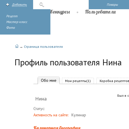
Добавить
Поиск
Повары
Рецепты
Конкурсы
Пользователи
Рецепт
Мастер-класс
Фото
→
Страница пользователя
Профиль пользователя Нина
Обо мне
Мои рецепты(1)
Коробка рецептов
Был в с
Нина
Статус:
Активность на сайте:
Кулинар
Кулинарная биография