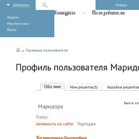
Добавить
Поиск
Повары
Рецепты
Конкурсы
Пользователи
Рецепт
Мастер-класс
Фото
→
Страница пользователя
Профиль пользователя Марид
Обо мне
Мои рецепты(3)
Коробка рецептов
Был в се
Маридора
Статус:
Активность на сайте:
Тортодел
Кулинарная биография