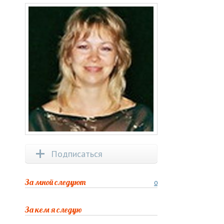
Подписаться
За мной следуют
0
За кем я следую