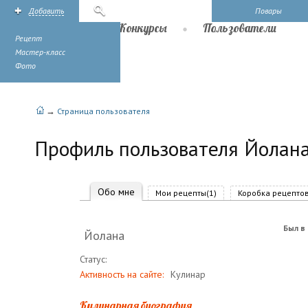
Добавить
Поиск
Повары
Рецепты
Конкурсы
Пользователи
Рецепт
Мастер-класс
Фото
→
Страница пользователя
Профиль пользователя Йолан
Обо мне
Мои рецепты(1)
Коробка рецептов
Был в 
Йолана
Статус:
Активность на сайте:
Кулинар
Кулинарная биография