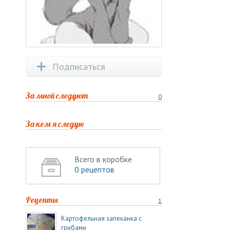
Подписаться
За мной следуют
0
За кем я следую
Всего в коробке
0 рецептов
Рецепты
1
Картофельная запеканка с
грибами