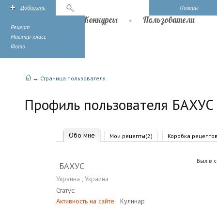
Добавить
Поиск
Повары
Рецепты
Конкурсы
Пользователи
Рецепт
Мастер-класс
Фото
→
Страница пользователя
Профиль пользователя БАХУС
Обо мне
Мои рецепты(2)
Коробка рецептов
Был в с
БАХУС
Украина
,
Украина
Статус:
Активность на сайте:
Кулинар