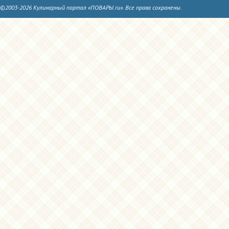
©2003-2026 Кулинарный портал «ПОВАРЫ.ru». Все права сохранены.