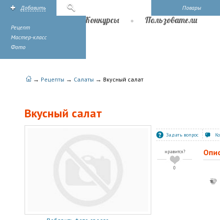
Добавить
Поиск
Повары
Рецепты
Конкурсы
Пользователи
Рецепт
Мастер-класс
Фото
→
→
→
Рецепты
Салаты
Вкусный салат
Вкусный салат
Задать вопрос
К
Опи
нравится?
0