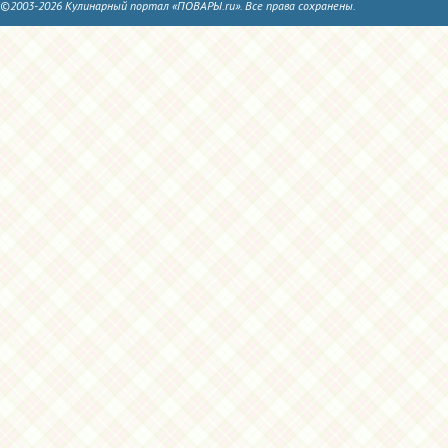
©2003-2026 Кулинарный портал «ПОВАРЫ.ru». Все права сохранены.