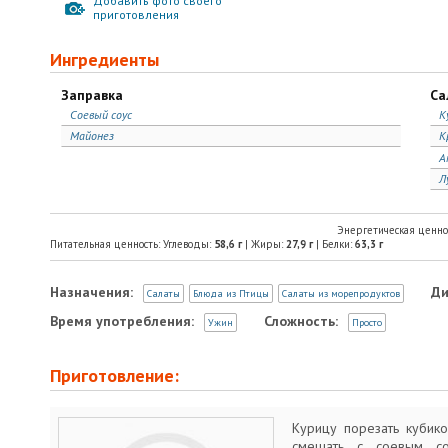
Добавить фото своего
приготовления
Ингредиенты
Заправка
Са
Соевый соус
К
Майонез
К
А
Л
Энергетическая ценно
Питательная ценность: Углеводы:
58,6
г
| Жиры:
27,9
г
| Белки:
63,3
г
Назначения:
Ди
Салаты
Блюда из Птицы
Салаты из морепродуктов
Время употребления:
Сложность:
Ужин
Просто
Приготовление:
Курицу порезать кубико
смешать с соевым со