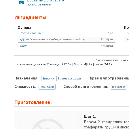
Добавить фото своего
приготовления
Ингредиенты
Основа
По
Тесто слоеное
1 кг
С
Груша
3 штуки
К
(желательно твердые, но сочные и сладкие)
Яйцо
1 штука
Энергетическая ценнос
Питательная ценность: Углеводы:
242,5
г
| Жиры:
49,4
г
| Белки:
24,3
г
Назначения:
Время употреблени
Выпечка
Выпечка сладкая
Сложность:
Способ приготовления:
Нормально
В духовке
Приготовление:
Шаг 1:
Берем 2 квадратика те
трафареты груши и лист