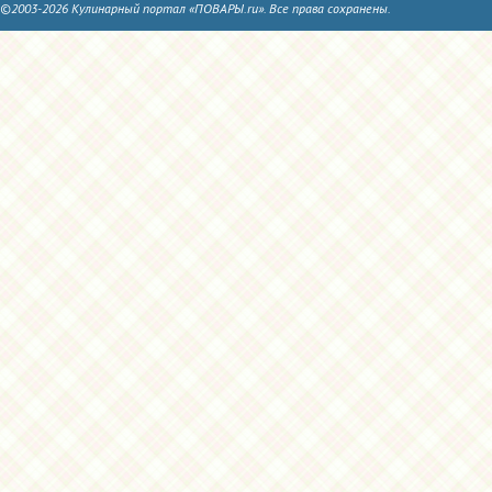
©2003-2026 Кулинарный портал «ПОВАРЫ.ru». Все права сохранены.