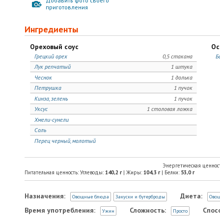
Добавить фото своего
приготовления
Ингредиенты
Ореховый соус
Ос
Грецкий орех
0,5 стакана
Б
Лук репчатый
1 штука
Чеснок
1 долька
Петрушка
1 пучок
Кинза, зелень
1 пучок
Уксус
1 столовая ложка
Хмели-сунели
Соль
Перец черный, молотый
Энергетическая ценнос
Питательная ценность: Углеводы:
140,2
г
| Жиры:
104,3
г
| Белки:
53,0
г
Назначения:
Диета:
Овощные блюда
Закуски и бутерброды
Ово
Время употребления:
Сложность:
Спос
Ужин
Просто