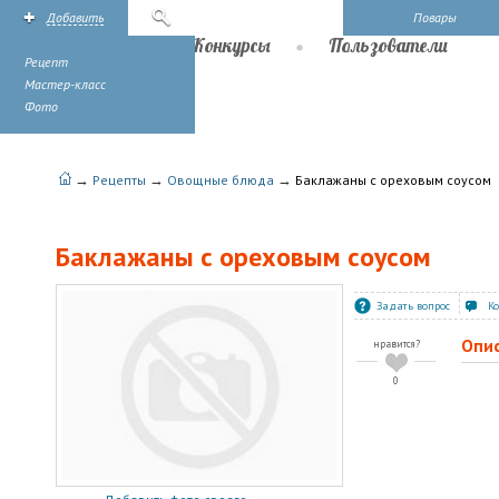
Добавить
Поиск
Повары
Рецепты
Конкурсы
Пользователи
Рецепт
Мастер-класс
Фото
→
→
→
Рецепты
Овощные блюда
Баклажаны с ореховым соусом
Баклажаны с ореховым соусом
Задать вопрос
К
Опи
нравится?
0