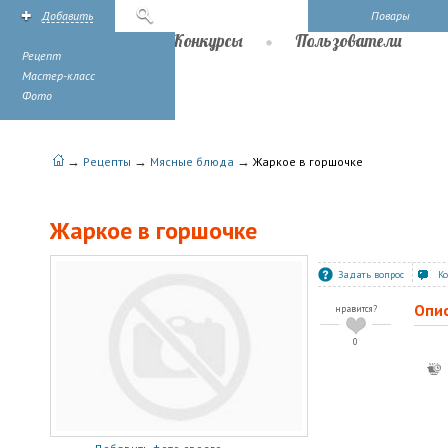
Добавить
Поиск
Повары
Рецепты
Конкурсы
Пользователи
Рецепт
Мастер-класс
Фото
→
→
→
Рецепты
Мясные блюда
Жаркое в горшочке
Жаркое в горшочке
Задать вопрос
К
Опи
нравится?
0