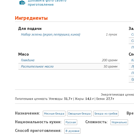
Добавить фото своего
приготовления
Ингредиенты
Для подачи
За
Набор зелени (укроп, петрушка, кинза)
1 пучок
С
С
П
Мясо
Сл
Говядина
200 грамм
К
Растительное масло
50 грамм
Л
П
Г
Энергетическая ценно
Питательная ценность: Углеводы:
31,7
г
| Жиры:
14,1
г
| Белки:
27,7
г
Назначения:
Вре
Мясные блюда
Овощные блюда
Блюда из грибов
Национальность кухни:
Сложность:
Русская
Нормально
Способ приготовления:
В духовке