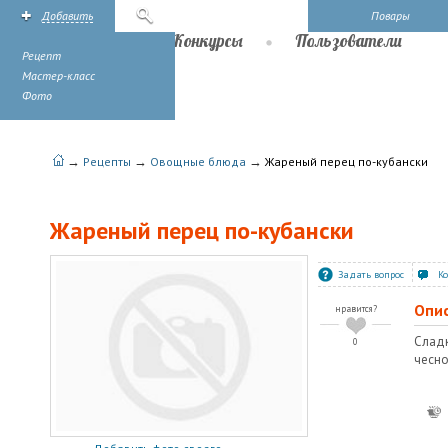
Добавить
Поиск
Повары
Рецепты
Конкурсы
Пользователи
Рецепт
Мастер-класс
Фото
→
→
→
Рецепты
Овощные блюда
Жареный перец по-кубански
Жареный перец по-кубански
Задать вопрос
К
Опи
нравится?
Слад
0
чесно