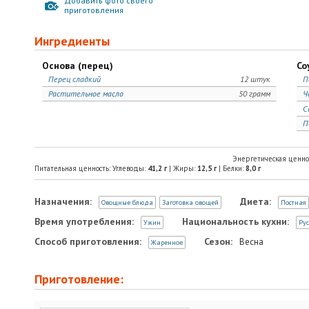
Добавить фото своего
приготовления
Ингредиенты
Основа (перец)
Со
Перец сладкий
12 штук
П
Растительное масло
50 грамм
Ч
С
П
Энергетическая ценно
Питательная ценность: Углеводы:
41,2
г
| Жиры:
12,5
г
| Белки:
8,0
г
Назначения:
Диета:
Овощные блюда
Заготовка овощей
Постная
Время употребления:
Национальность кухни:
Ужин
Рус
Способ приготовления:
Сезон:
Весна
Жаренное
Приготовление: