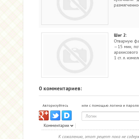
размягченное
Шаг 2:
Отварную фас
—15 мин, по
арахисового 
1 ст. л. изм
0 комментариев:
Авторизуйтесь
или с помощью логина и пароля
Комментарии
К сожалению, этот рецепт пока не соде