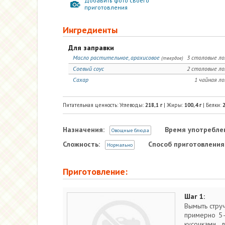
Добавить фото своего
приготовления
Ингредиенты
Для заправки
Масло растительное, арахисовое
3 столовые л
(твердое)
Соевый соус
2 столовые л
Сахар
1 чайная л
Питательная ценность: Углеводы:
218,1
г
| Жиры:
100,4
г
| Белки:
2
Назначения:
Время употребле
Овощные блюда
Сложность:
Способ приготовления
Нормально
Приготовление:
Шаг 1:
Вымыть струч
примерно 5—
кусочками 