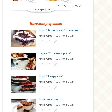
0
0
0
0
все рецепты (1195)
развернуть
Похожие рецепты:
Торт "Черный лес" (с вишней)
Green_tea_no_sugar
Автор:
0
0
0
Пирог "Утренняя роса"
Green_tea_no_sugar
Автор:
0
0
0
Торт "Подружка"
Green_tea_no_sugar
Автор:
0
0
0
Торфяной пирог
Green_tea_no_sugar
Автор:
0
0
0