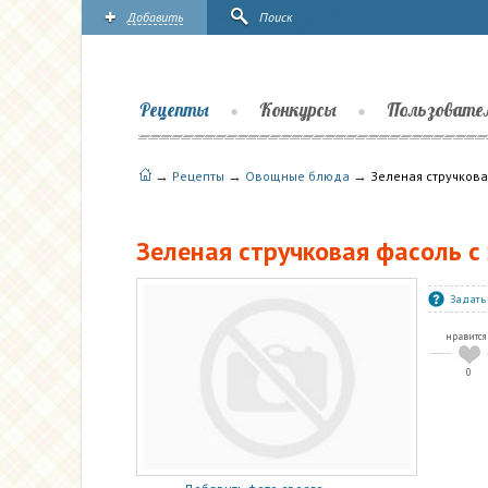
Добавить
Поиск
Рецепты
Конкурсы
Пользовате
→
→
→
Рецепты
Овощные блюда
Зеленая стручкова
Зеленая стручковая фасоль с
Задать
нравится
0