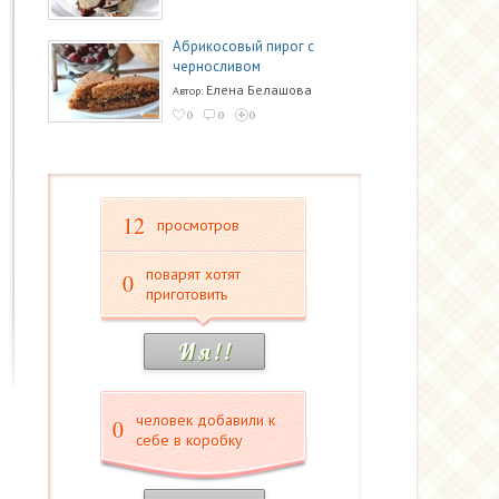
Абрикосовый пирог с
черносливом
Елена Белашова
Автор:
0
0
0
12
просмотров
поварят хотят
0
приготовить
И я ! !
человек добавили к
0
себе в коробку