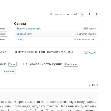
-
+
Количество порций:
Основа
ожки
Фасоль стручковая
250 грамм
Соевый соус
1 чайная ложка
ожки
Сахар
0,5 чайной ложки
ожка
2,9
г
Энергетическая ценность:
1809
ккал /
7574
кДж
Таблица
ния:
Национальность кухни:
Ужин
Китайская
:
Варенное
2 шага
ки фасоли, срезать хвостики, положить в кипящую воду, варить
7 мин. Слить воду, остудить фасоль. Нарезать по диагонали
длиной примерно 2—3 см. Приготовить заправку, смешав