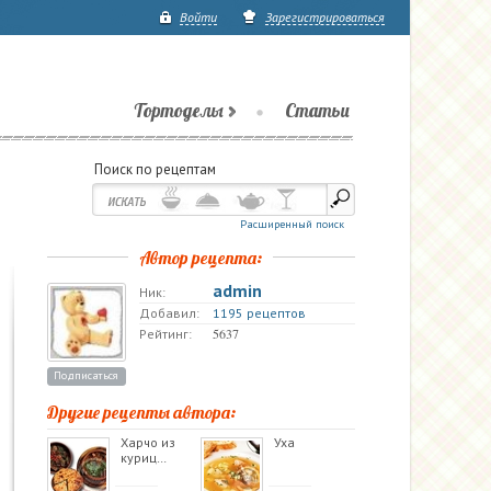
Войти
Зарегистрироваться
Тортоделы
Статьи
Поиск по рецептам
Расширенный поиск
Автор рецепта:
admin
Ник:
Добавил:
1195 рецептов
5637
Рейтинг:
Подписаться
Другие рецепты автора:
Харчо из
Уха
куриц…