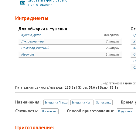
Добавить фото своего
приготовления
Ингредиенты
Для обжарки и тушения
Ос
Курица, филе
300 грамм
Г
Лук репчатый
2 штуки
Я
Помидор, красный
2 штуки
К
Морковь
1 штука
С
П
С
Энергетическая ценнос
Питательная ценность: Углеводы:
135,5
г
| Жиры:
53,6
г
| Белки:
86,1
г
Назначения:
Время 
Блюда из Птицы
Блюда из Круп
Запеканка
Сложность:
Способ приготовления:
Нормально
В духовке
Приготовление: