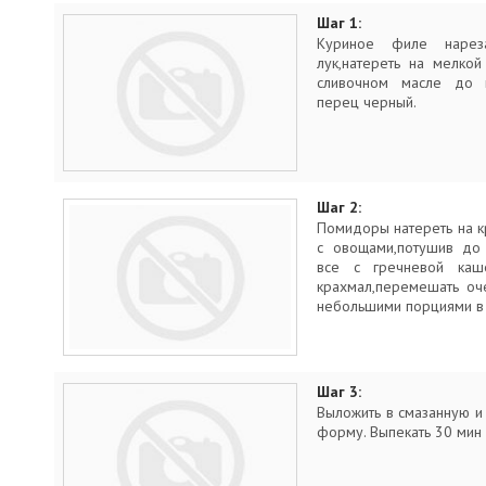
Шаг 1:
Куриное филе нареза
лук,натереть на мелко
сливочном масле до г
перец черный.
Шаг 2:
Помидоры натереть на к
с овощами,потушив до 
все с гречневой каше
крахмал,перемешать оч
небольшими порциями в 
Шаг 3:
Выложить в смазанную и
форму. Выпекать 30 мин 