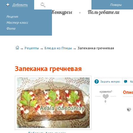
Добавить
Поиск
Повары
Рецепты
Конкурсы
Пользователи
Рецепт
Мастер-класс
Фото
→
→
→
Рецепты
Блюда из Птицы
Запеканка гречневая
Запеканка гречневая
Задать вопрос
К
Опи
нравится?
0