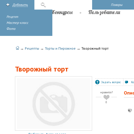
Добавить
Поиск
Повары
Рецепты
Конкурсы
Пользователи
Рецепт
Мастер-класс
Фото
→
→
→
Рецепты
Торты и Пирожное
Творожный торт
Творожный торт
Задать вопрос
К
Опи
нравится?
0