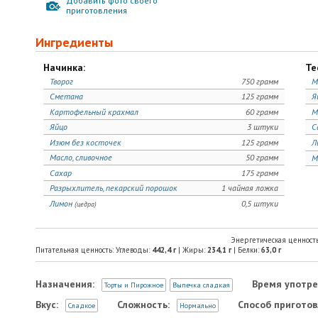
Добавить фото своего
приготовления
Ингредиенты
Начинка:
Те
Творог
750 грамм
М
Сметана
125 грамм
Я
Картофельный крахмал
60 грамм
М
Яйцо
3 штуки
С
Изюм без косточек
125 грамм
Л
Масло, сливочное
50 грамм
М
Сахар
175 грамм
Разрыхлитель, пекарский порошок
1 чайная ложка
Лимон
0,5 штуки
(цедра)
Энергетическая ценност
Питательная ценность: Углеводы:
442,4
г
| Жиры:
234,1
г
| Белки:
63,0
г
Назначения:
Время употре
Торты и Пирожное
Выпечка сладкая
Вкус:
Сложность:
Способ приготов
Сладкое
Нормально