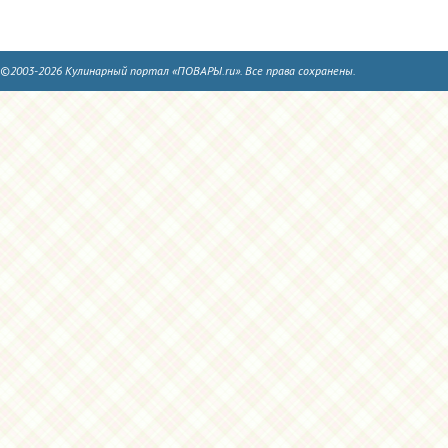
©2003-2026 Кулинарный портал «ПОВАРЫ.ru». Все права сохранены.