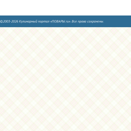
©2003-2026 Кулинарный портал «ПОВАРЫ.ru». Все права сохранены.