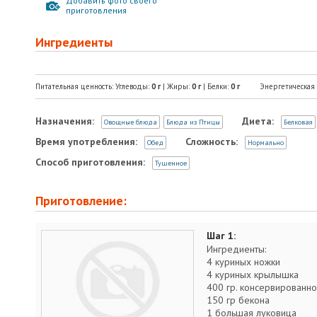
Добавить фото своего
приготовления
Ингредиенты
Питательная ценность: Углеводы:
0
г
| Жиры:
0
г
| Белки:
0
г
Энергетическая
Назначения:
Диета:
Овощные блюда
Блюда из Птицы
Белковая
Время употребления:
Сложность:
Обед
Нормально
Способ приготовления:
Тушенное
Приготовление:
Шаг 1:
Ингредиенты:
4 куриных ножки
4 куриных крылышка
400 гр. консервированно
150 гр бекона
1 большая луковица