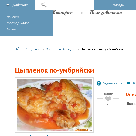
Добавить
Поиск
Повары
Рецепты
Конкурсы
Пользователи
Рецепт
Мастер-класс
Фото
→
→
→
Рецепты
Овощные блюда
Цыпленок по-умбрийски
Цыпленок по-умбрийски
Задать вопрос
К
Опи
нравится?
Школа
0