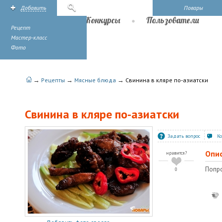
Добавить
Поиск
Повары
Рецепты
Конкурсы
Пользователи
Рецепт
Мастер-класс
Фото
→
→
→
Рецепты
Мясные блюда
Свинина в кляре по-азиатски
Свинина в кляре по-азиатски
Задать вопрос
К
Опи
нравится?
Попро
0