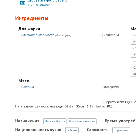
Добавить фото своего
приготовления
Ингредиенты
Для жарки
Ма
Растительное масло
0,3 стакана
С
(для жарки )
К
П
Ч
С
С
к
Мясо
Свинина
400 грамм
Энергетическая ценно
Питательная ценность: Углеводы:
38,6
г
| Жиры:
6,3
г
| Белки:
38,3
г
Назначения:
Время употреб
Мясные блюда
Блюда из свинины
Национальность кухни:
Сложность:
Тайская
Нормально