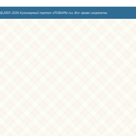
©2003-2026 Кулинарный портал «ПОВАРЫ.ru». Все права сохранены.