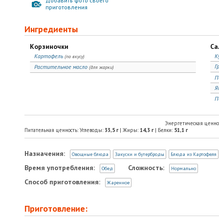
Добавить фото своего
приготовления
Ингредиенты
Корзиночки
Са
Картофель
К
(по вкусу)
Г
Растительное масло
(для жарки)
П
Я
П
Энергетическая ценно
Питательная ценность: Углеводы:
33,5
г
| Жиры:
14,3
г
| Белки:
51,1
г
Назначения:
Овощные блюда
Закуски и бутерброды
Блюда из Картофеля
Время употребления:
Сложность:
Обед
Нормально
Способ приготовления:
Жаренное
Приготовление: