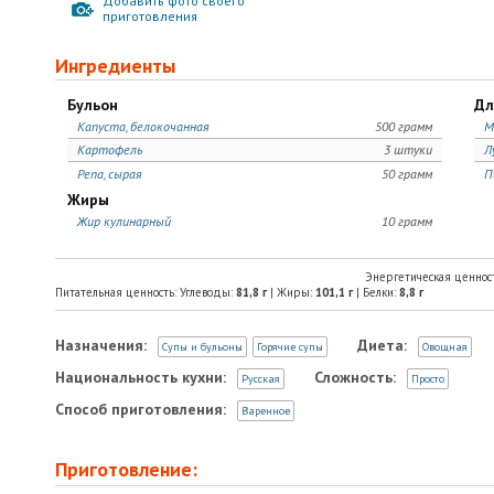
Добавить фото своего
приготовления
Ингредиенты
Бульон
Дл
Капуста, белокочанная
500 грамм
М
Картофель
3 штуки
Л
Репа, сырая
50 грамм
П
Жиры
Жир кулинарный
10 грамм
Энергетическая ценнос
Питательная ценность: Углеводы:
81,8
г
| Жиры:
101,1
г
| Белки:
8,8
г
Назначения:
Диета:
Супы и бульоны
Горячие супы
Овощная
Национальность кухни:
Сложность:
Русская
Просто
Способ приготовления:
Варенное
Приготовление: