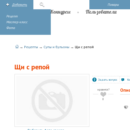
Добавить
Поиск
Повары
Рецепты
Конкурсы
Пользователи
Рецепт
Мастер-класс
Фото
→
→
→
Рецепты
Супы и бульоны
Щи с репой
Щи с репой
Задать вопрос
К
Опи
нравится?
0