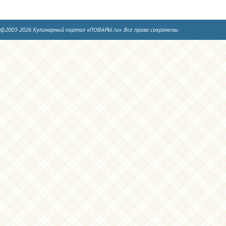
©2003-2026 Кулинарный портал «ПОВАРЫ.ru». Все права сохранены.