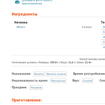
Добавить фото своего
приготовления
Ингредиенты
Начинка
Те
Яблоки
4 штуки
Я
С
М
С
У
Энергетическая ценно
Питательная ценность: Углеводы:
189,0
г
| Жиры:
11,6
г
| Белки:
22,4
г
Назначения:
Время употреблени
Выпечка
Выпечка сладкая
Национальность кухни:
Вкус:
Сло
Французская
Сладкое
Праздник:
Рождество
Приготовление: