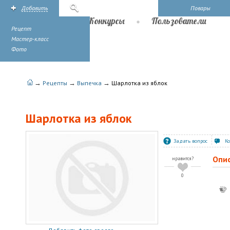
Добавить
Поиск
Повары
Рецепты
Конкурсы
Пользователи
Рецепт
Мастер-класс
Фото
→
→
→
Рецепты
Выпечка
Шарлотка из яблок
Шарлотка из яблок
Задать вопрос
К
Опи
нравится?
0