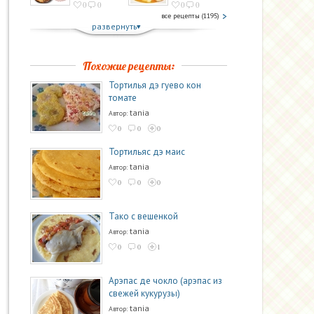
0
0
0
0
все рецепты (1195)
развернуть
Похожие рецепты:
Тортилья дэ гуево кон
томате
tania
Автор:
0
0
0
Тортильяс дэ маис
tania
Автор:
0
0
0
Тако с вешенкой
tania
Автор:
0
0
1
Арэпас де чокло (арэпас из
свежей кукурузы)
tania
Автор: