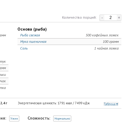
-
+
Количество порций:
Основа (рыба)
рамм
Рыба свежая
500 кофейных ложек
Мука пшеничная
100 грамм
Соль
1 чайная ложка
тук
рамм
льки
учок
тка
2,4
г
Энергетическая ценность:
1791
ккал /
7499
кДж
Таблица
ия:
Сложность:
Ужин
Нормально