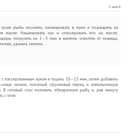
2 шага
куски рыбы посолить, запанировать в муке и поджарить на
м масле. Нашинковать лук и спассеровать его на масле.
доры погрузить на 2—3 мин в кипяток, очистить от кожицы,
полам, удалить семена.
х с пассерованным луком и тушить 10—15 мин, затем добавить
 солью чеснок, толченый стручковый перец и измельченную
ы. В готовый соус положить обжаренную рыбу и, дав минуту
ть с огня.