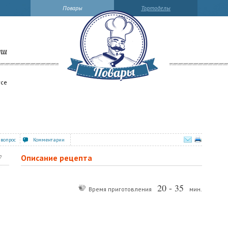
Повары
Тортоделы
ли
усе
 вопрос
Комментарии
Описание рецепта
?
20 - 35
Время приготовления
мин.