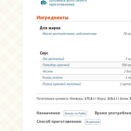
Добавить фото своего
приготовления
Ингредиенты
Для жарки
Масло растительное, подсолнечное
70 г
Соус
Лук репчатый
5 ш
Помидор, красный
700 г
Чеснок
2 до
Кинза, зелень
1 п
Перец, красный, молотый
1 щепо
Питательная ценность: Углеводы:
173,8
г
| Жиры:
119,1
г
| Белки:
3
Назначения:
Время употреблен
Блюда из Рыбы
Способ приготовления:
Жаренное