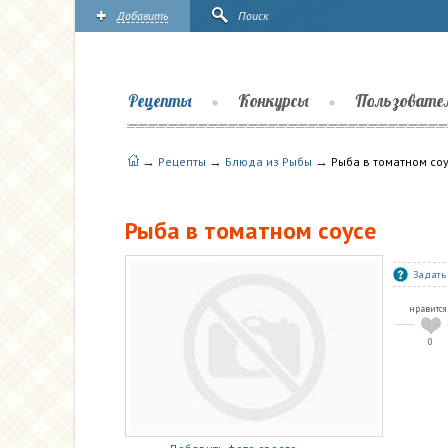
Добавить
Поиск
Рецепты
Конкурсы
Пользовате
→
→
→
Рецепты
Блюда из Рыбы
Рыба в томатном со
Рыба в томатном соусе
Задать
нравится
0