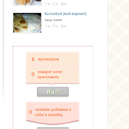
0
0
0
Кыстыбый (мой вариант)
nzam
Автор:
0
0
0
8
просмотров
поварят хотят
0
приготовить
И я ! !
человек добавили к
0
себе в коробку