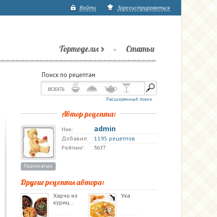
Войти
Зарегистрироваться
Тортоделы
Статьи
Поиск по рецептам
Расширенный поиск
Автор рецепта:
admin
Ник:
Добавил:
1195 рецептов
5637
Рейтинг:
Подписаться
Другие рецепты автора:
Харчо из
Уха
куриц…