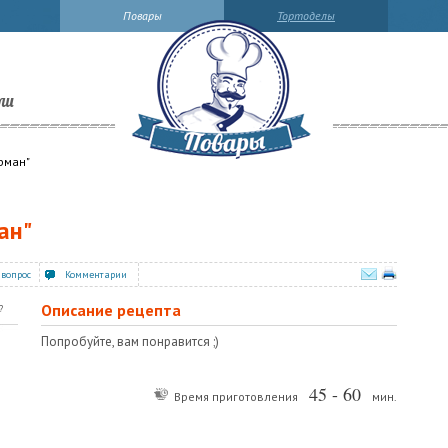
Повары
Тортоделы
ли
урман"
ан"
 вопрос
Комментарии
Описание рецепта
?
Попробуйте, вам понравится ;)
45 - 60
Время приготовления
мин.