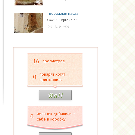
Творожная пасха
~PurpleRain~
Автор:
0
0
0
16
просмотров
поварят хотят
0
приготовить
И я ! !
человек добавили к
0
себе в коробку