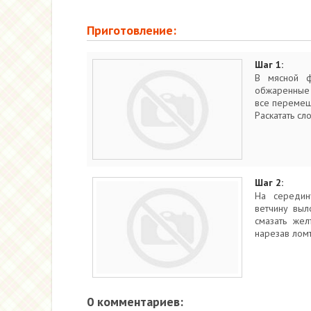
Приготовление:
Шаг 1:
В мясной ф
обжаренные 
все перемеш
Раскатать сл
Шаг 2:
На середин
ветчину выл
смазать жел
нарезав ломт
0 комментариев: