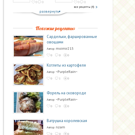
0
0
0
0
все рецепты (4)
развернуть
Похожие рецепты:
Сардельки, фаршированные
овощами
moimir215
Автор:
0
0
0
Котлеты из картофеля
~PurpleRain~
Автор:
0
1
0
Форель на сковороде
~PurpleRain~
Автор:
0
0
0
Ватрушка королевская
nzam
Автор:
0
0
0