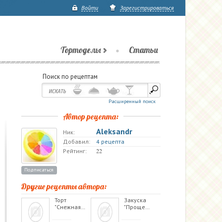
Войти
Зарегистрироваться
Тортоделы
Статьи
Поиск по рецептам
Расширенный поиск
Автор рецепта:
Aleksandr
Ник:
Добавил:
4 рецепта
22
Рейтинг:
Подписаться
Другие рецепты автора:
Торт
Закуска
"Снежная…
"Проще…