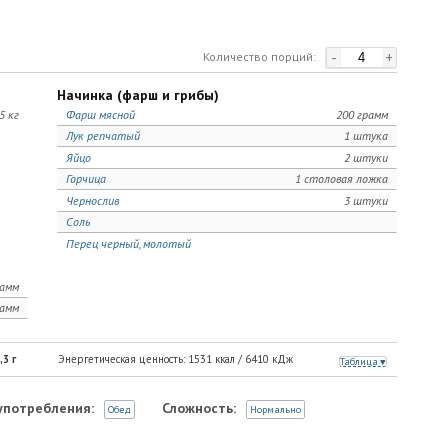
-
+
Количество порций:
Начинка (фарш и грибы)
5 кг
Фарш мясной
200 грамм
Лук репчатый
1 штука
Яйцо
2 штуки
Горчица
1 столовая ложка
Чернослив
3 штуки
Соль
Перец черный, молотый
рамм
рамм
,3
г
Энергетическая ценность:
1531
ккал /
6410
кДж
Таблица
употребления:
Сложность:
Обед
Нормально