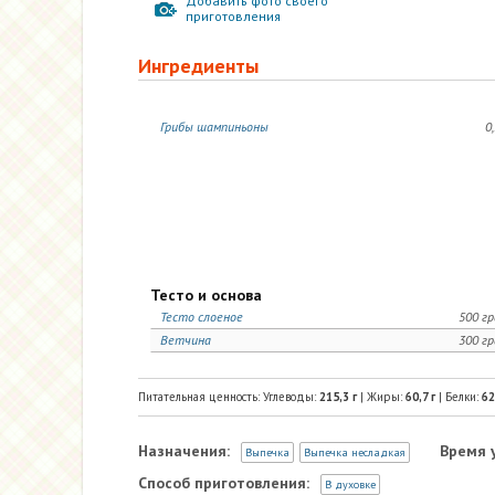
Добавить фото своего
приготовления
Ингредиенты
Грибы шампиньоны
0,
Тесто и основа
Тесто слоеное
500 г
Ветчина
300 г
Питательная ценность: Углеводы:
215,3
г
| Жиры:
60,7
г
| Белки:
62
Назначения:
Время 
Выпечка
Выпечка несладкая
Способ приготовления:
В духовке