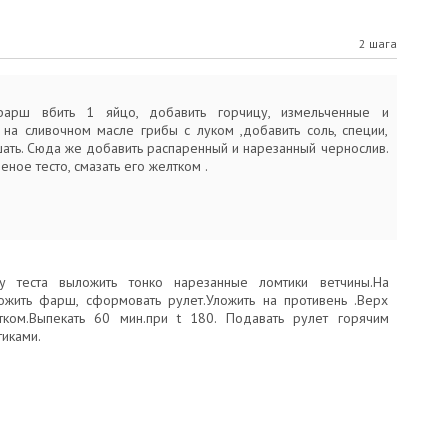
2 шага
арш вбить 1 яйцо, добавить горчицу, измельченные и
на сливочном масле грибы с луком ,добавить соль, специи,
ать. Сюда же добавить распаренный и нарезанный чернослив.
оеное тесто, смазать его желтком .
у теста выложить тонко нарезанные ломтики ветчины.На
ожить фарш, сформовать рулет.Уложить на противень .Верх
тком.Выпекать 60 мин.при t 180. Подавать рулет горячим
иками.