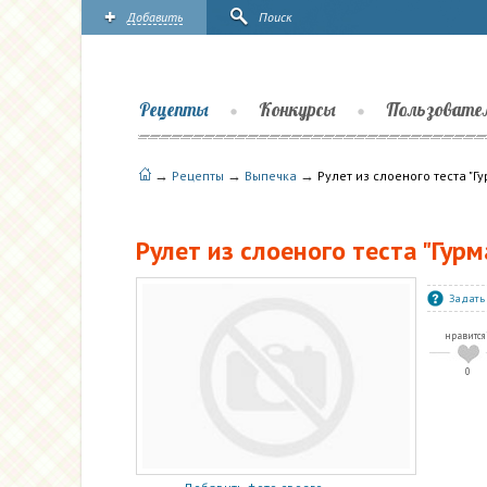
Добавить
Поиск
Рецепты
Конкурсы
Пользовате
→
→
→
Рецепты
Выпечка
Рулет из слоеного теста "Г
Рулет из слоеного теста "Гурм
Задать
нравится
0