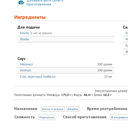
Добавить фото своего
приготовления
Ингредиенты
Для подачи
Са
Блины
К
(1 шт на порцию)
А
Ягоды
К
Я
Соус
Майонез
300 грамм
Кетчуп
100 грамм
Соус, перечный табаско
10 мл
Энергетическая ценнос
Питательная ценность: Углеводы:
179,8
г
| Жиры:
44,4
г
| Белки:
68,8
г
Назначения:
Время употребления:
Блины и оладьи
Десерты
Сложность:
Способ приготовления:
Нормально
В микроволн