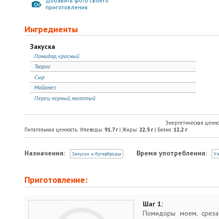
Добавить фото своего
приготовления
Ингредиенты
Закуска
Помидор, красный
Творог
Сыр
Майонез
Перец черный, молотый
Энергетическая ценно
Питательная ценность: Углеводы:
91,7
г
| Жиры:
22,5
г
| Белки:
12,2
г
Назначения:
Время употребления:
Закуски и бутерброды
У
Приготовление:
Шаг 1:
Помидоры моем, среза