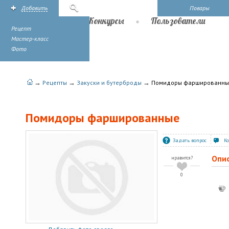
Добавить
Поиск
Повары
Рецепты
Конкурсы
Пользователи
Рецепт
Мастер-класс
Фото
→
→
→
Рецепты
Закуски и бутерброды
Помидоры фаршированны
Помидоры фаршированные
Задать вопрос
К
Опи
нравится?
0