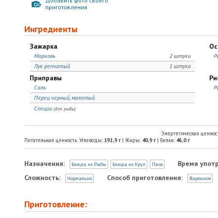
Добавить фото своего
приготовления
Ингредиенты
Зажарка
Ос
Морковь
2 штуки
Р
Лук репчатый
1 штука
Приправы
Ри
Соль
Р
Перец черный, молотый
Специи
(для рыбы)
Энергетическая ценнос
Питательная ценность: Углеводы:
191,9
г
| Жиры:
40,9
г
| Белки:
46,0
г
Назначения:
Время упот
Блюда из Рыбы
Блюда из Круп
Плов
Сложность:
Способ приготовления:
Нормально
Варенное
Приготовление: