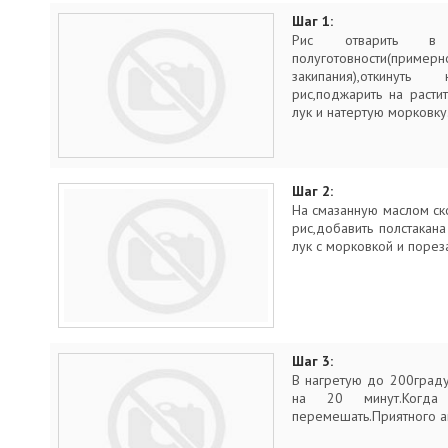
Шаг 1:
Рис отварить в
полуготовности(
закипания),откинут
рис,поджарить на раст
лук и натертую морковку
Шаг 2:
На смазанную маслом с
рис,добавить полстакан
лук с морковкой и порез
Шаг 3:
В нагретую до 200граду
на 20 минут.Когд
перемешать.Приятного а