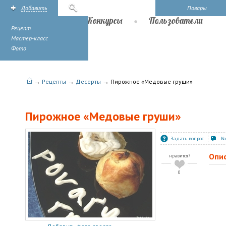
Добавить
Поиск
Повары
Рецепты
Конкурсы
Пользователи
Рецепт
Мастер-класс
Фото
→
→
→
Рецепты
Десерты
Пирожное «Медовые груши»
Пирожное «Медовые груши»
Задать вопрос
К
Опи
нравится?
0