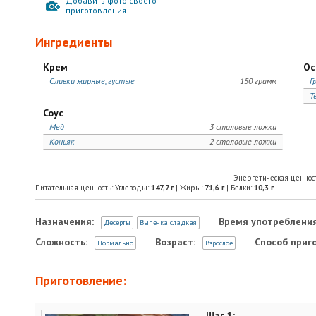
Добавить фото своего
приготовления
Ингредиенты
Крем
Ос
Сливки жирные, густые
150 грамм
Г
Т
Соус
Мед
3 столовые ложки
Коньяк
2 столовые ложки
Энергетическая ценнос
Питательная ценность: Углеводы:
147,7
г
| Жиры:
71,6
г
| Белки:
10,3
г
Назначения:
Время употребления
Десерты
Выпечка сладкая
Сложность:
Возраст:
Способ приг
Нормально
Взрослое
Приготовление:
Шаг 1: