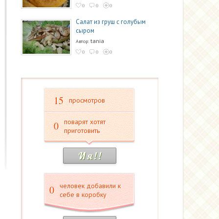
0
0
0
Салат из груш с голубым
сыром
tania
Автор:
0
0
0
15
просмотров
поварят хотят
0
приготовить
И я ! !
человек добавили к
0
себе в коробку