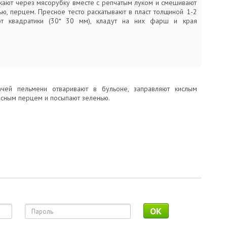
кают через мясорубку вместе с репчатым луком и смешивают
ью, перцем. Пресное тесто раскатывают в пласт толщиной 1-2
ют квадратики (30* 30 мм), кладут на них фарш и края
чей пельмени отваривают в бульоне, заправляют кислым
асным перцем и посыпают зеленью.
OK