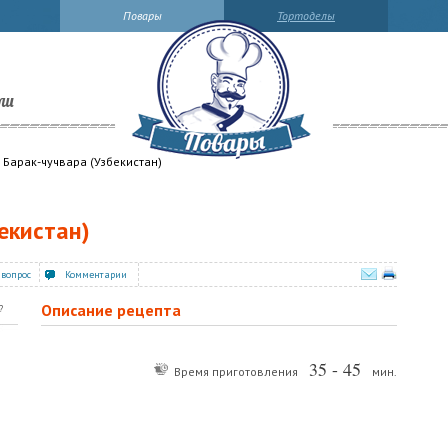
Повары
Тортоделы
ли
Барак-чучвара (Узбекистан)
екистан)
 вопрос
Комментарии
Описание рецепта
?
35 - 45
Время приготовления
мин.