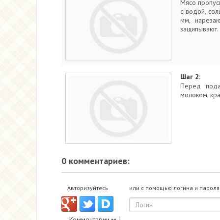
Мясо пропус
с водой, сол
мм, нареза
защипывают.
Шаг 2:
Перед пода
молоком, кр
0 комментариев:
Авторизуйтесь
или с помощью логина и пароля
Комментарии