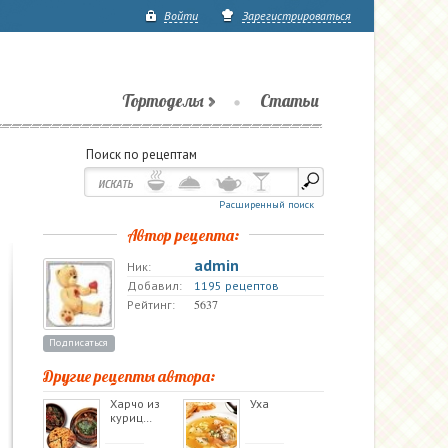
Войти
Зарегистрироваться
Тортоделы
Статьи
Поиск по рецептам
Расширенный поиск
Автор рецепта:
admin
Ник:
Добавил:
1195 рецептов
5637
Рейтинг:
Подписаться
Другие рецепты автора:
Харчо из
Уха
куриц…