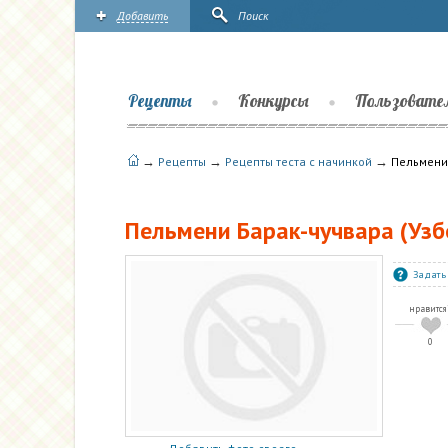
Добавить
Поиск
Рецепты
Конкурсы
Пользовате
→
→
→
Рецепты
Рецепты теста с начинкой
Пельмени 
Пельмени Барак-чучвара (Узб
Задать
нравится
0