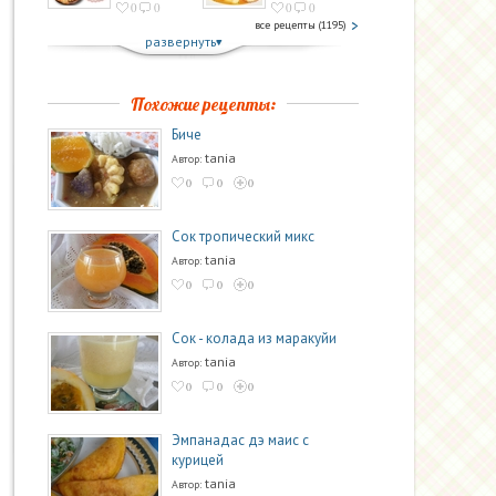
0
0
0
0
все рецепты (1195)
развернуть
Похожие рецепты:
Биче
tania
Автор:
0
0
0
Сок тропический микс
tania
Автор:
0
0
0
Сок - колада из маракуйи
tania
Автор:
0
0
0
Эмпанадас дэ маис с
курицей
tania
Автор: