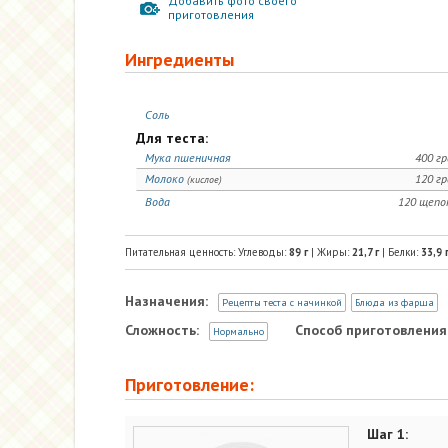
Добавить фото своего
приготовления
Ингредиенты
Соль
Для теста:
Мука пшеничная
400 г
Молоко
120 г
(кислое)
Вода
120 щепо
Питательная ценность: Углеводы:
89
г
| Жиры:
21,7
г
| Белки:
33,9
Назначения:
Рецепты теста с начинкой
Блюда из фарша
Сложность:
Способ приготовления
Нормально
Приготовление:
Шаг 1: