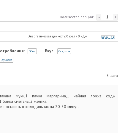
-
+
Количество порций:
Энергетическая ценность:
0
ккал /
0
кДж
Таблица
отребления:
Вкус:
Обед
Сладкое
 духовке
3 шага
такана муки,1 пачка маргарина,1 чайная ложка соды
1 банка сметаны,2 желтка.
и поставить в холодильник на 20-30 минут.