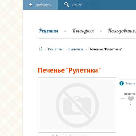
Добавить
Поиск
Рецепты
Конкурсы
Пользовате
→
→
→
Рецепты
Выпечка
Печенье "Рулетики"
Печенье "Рулетики"
Задать
нравится
0