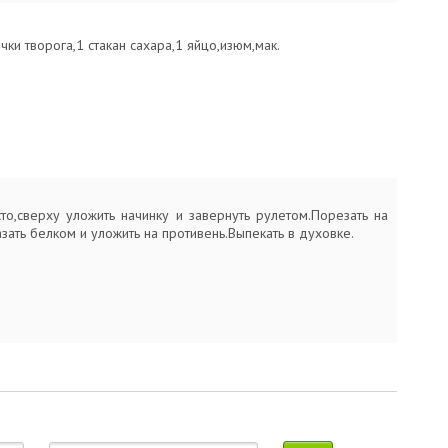
ачки творога,1 стакан сахара,1 яйцо,изюм,мак.
сто,сверху уложить начинку и завернуть рулетом.Порезать на
зать белком и уложить на противень.Выпекать в духовке.