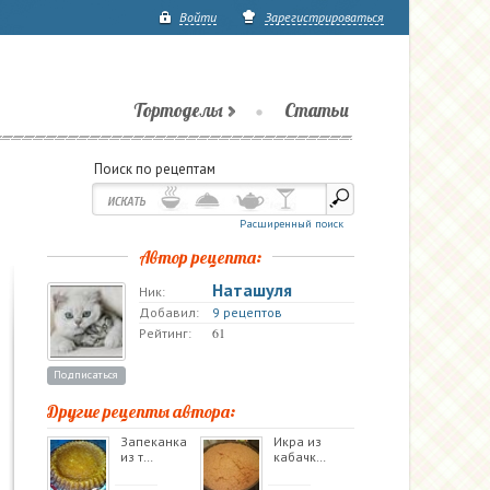
Войти
Зарегистрироваться
Тортоделы
Статьи
Поиск по рецептам
Расширенный поиск
Автор рецепта:
Наташуля
Ник:
Добавил:
9 рецептов
61
Рейтинг:
Подписаться
Другие рецепты автора:
Запеканка
Икра из
из т…
кабачк…