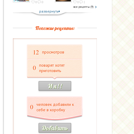
0
0
0
1
все рецепты (9)
развернуть
Похожие рецепты:
12
просмотров
поварят хотят
0
приготовить
И я ! !
человек добавили к
0
себе в коробку
Добавить