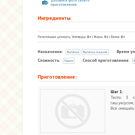
Добавить фото своего
приготовления
Ингредиенты
Питательная ценность: Углеводы:
0
г
| Жиры:
0
г
| Белки:
0
г
Назначения:
Время уп
Выпечка
Выпечка сладкая
Сложность:
Способ приготовления:
Просто
В
Приготовление:
Шаг 1:
Тесто: 3 с
гаш.уксусом,
Всё смешать 