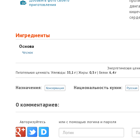
Добавить фото своего
прот
приготовления
двиг
кише
серде
Ингредиенты
Основа
Чеснок
Энергетическая ценн
Питательная ценность: Углеводы:
33,1
г
| Жиры:
0,5
г
| Белки:
6,4
г
Назначения:
Национальность кухни:
Консервация
Русская
0 комментариев:
Авторизуйтесь
или с помощью логина и пароля