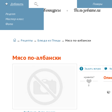
Добавить
Поиск
Повары
Рецепты
Конкурсы
Пользователи
Рецепт
Мастер-класс
Фото
→
→
→
Рецепты
Блюда из Птицы
Мясо по-албански
Мясо по-албански
Задать вопрос
К
Опи
нравится?
0