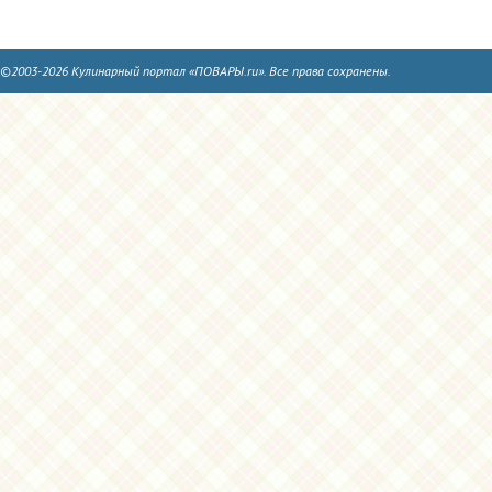
©2003-2026 Кулинарный портал «ПОВАРЫ.ru». Все права сохранены.