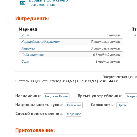
Добавить фото своего
приготовления
Ингредиенты
Маринад
Пт
Яйцо
3 штуки
К
Картофельный крахмал
3 столовые ложки
Майонез
3 столовые ложки
Сода, пищевая
0,5 чайной ложки
Соль
1 чайная ложка
Энергетическая ценно
Питательная ценность: Углеводы:
24,6
г
| Жиры:
31,9
г
| Белки:
44,2
г
Назначения:
Время употребления:
Блюда из Птицы
Завтрак
Национальность кухни:
Сложность:
Казахская
Просто
Способ приготовления:
Жаренное
Приготовление: